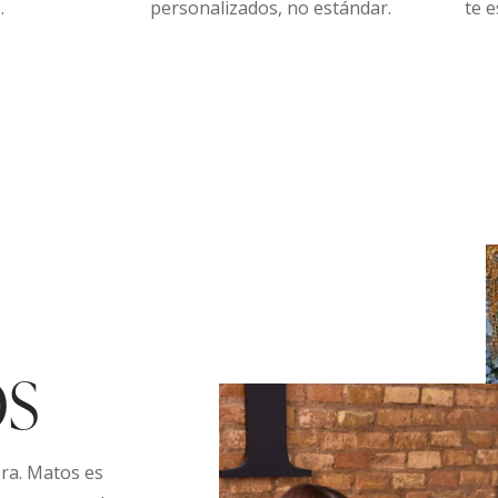
.
personalizados, no estándar.
te e
OS
Dra. Matos es